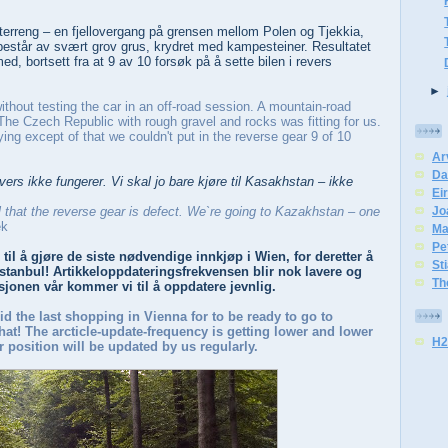
i terreng – en fjellovergang på grensen mellom Polen og Tjekkia,
 består av svært grov grus, krydret med kampesteiner. Resultatet
d, bortsett fra at 9 av 10 forsøk på å sette bilen i revers
►
without testing the car in an off-road session. A mountain-road
he Czech Republic with rough gravel and rocks was fitting for us.
ying except of that we couldn't put in the reverse gear 9 of 10
Ar
Da
evers ikke fungerer. Vi skal jo bare kjøre til Kasakhstan – ikke
Eir
Jo
ll that the reverse gear is defect. We`re going to Kazakhstan – one
ek
Ma
Pe
il å gjøre de siste nødvendige innkjøp i Wien, for deretter å
St
il Istanbul! Artikkeloppdateringsfrekvensen blir nok lavere og
Th
sjonen vår kommer vi til å oppdatere jevnlig.
d the last shopping in Vienna for to be ready to go to
 that! The arcticle-update-frequency is getting lower and lower
H2
 position will be updated by us regularly.