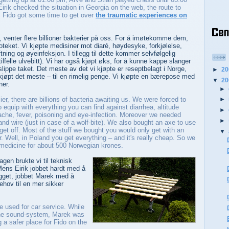
rik checked the situation in Georgia on the web, the route to
 Fido got some time to get over
the traumatic experiences on
, venter flere billioner bakterier på oss. For å imøtekomme dem,
oteket. Vi kjøpte medisiner mot diaré, høydesyke, forkjølelse,
ftning og øyeinfeksjon. I tillegg til dette kommer selvfølgelig
i tilfelle ulvebitt). Vi har også kjøpt øks, for å kunne kappe slanger
slippe taket. Det meste av det vi kjøpte er reseptbelagt i Norge,
►
2
kjøpt det meste – til en rimelig penge. Vi kjøpte en bærepose med
▼
2
ner.
►
er, there are billions of bacteria awaiting us. We were forced to
►
 equip with everything you can find against diarrhea, altitude
►
ache, fever, poisoning and eye-infection. Moreover we needed
►
nd wire (just in case of a wolf-bite). We also bought an axe to use
get off. Most of the stuff we bought you would only get with an
▼
. Well, in Poland you get everything – and it's really cheap. So we
 medicine for about 500 Norwegian krones.
gen brukte vi til teknisk
 Mens Eirik jobbet hardt med å
egget, jobbet Marek med å
ov til en mer sikker
e used for car service. While
 the sound-system, Marek was
g a safer place for Fido on the