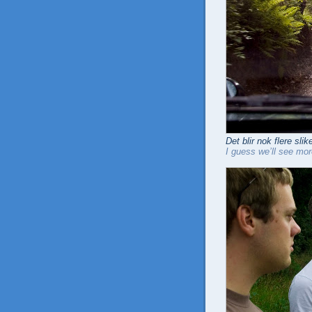
Det blir nok flere slike
I guess we’ll see mor