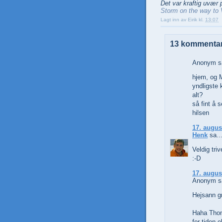
Det var kraftig uvær p
Storm on the way to V
Lagt inn av
Eirik
kl.
13:07
13 kommentar
Anonym sa
hjem, og Ma
yndligste k
alt?
så fint å 
hilsen
17. augus
Henk
sa..
Veldig tri
:-D
17. augus
Anonym sa
Hejsann g
Haha Thom
for tiden e