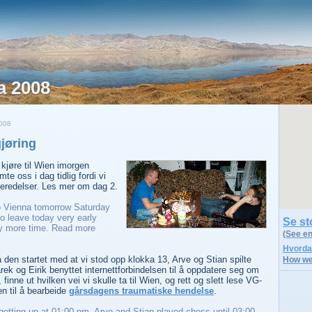
a 2008
008
gjøring
 kjøre til Wien imorgen
e oss i dag tidlig fordi vi
rberedelser. Les mer om dag 2.
o Vienna tomorrow Saturday
o leave today very early
Se sto
 more time. Read more
(See e
Hvordan
 den startet med at vi stod opp klokka 13, Arve og Stian spilte
How we
arek og Eirik benyttet internettforbindelsen til å oppdatere seg om
 finne ut hvilken vei vi skulle ta til Wien, og rett og slett lese VG-
en til å bearbeide
gårsdagens traumatiske hendelse
.
getting up at 01:00 pm, Arve and Stian played chess until 03:00