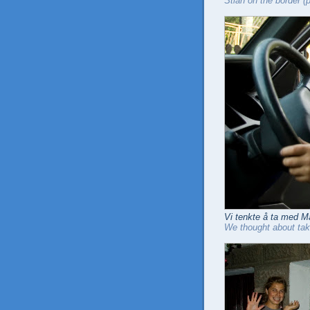
Stian on the border (
Vi tenkte å ta med Mar
We thought about taki