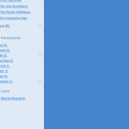
Krig i Georgia
The trip members
The Pamir Highway
Det kaspiske hav
juli
(5)
Participants
ve K.
niel G.
ik O.
achim E.
rek C.
ter S.
ian H.
omas S.
Links
 World Roadtrip