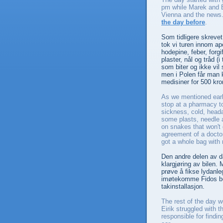
pm while Marek and Ei
Vienna and the news.
the day before
.
Som tidligere skrevet
tok vi turen innom ap
hodepine, feber, forgi
plaster, nål og tråd (
som biter og ikke vil 
men i Polen får man 
medisiner for 500 kro
As we mentioned earli
stop at a pharmacy to
sickness, cold, head
some plasts, needle a
on snakes that won't 
agreement of a doctor
got a whole bag with
Den andre delen av da
klargjøring av bilen.
prøve å fikse lydanl
imøtekomme Fidos beh
takinstallasjon.
The rest of the day w
Eirik struggled with
responsible for findin