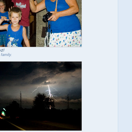
yż!
family.