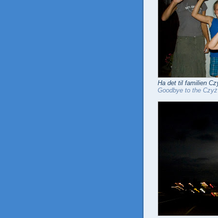
Ha det til familien Cz
Goodbye to the Czyż 