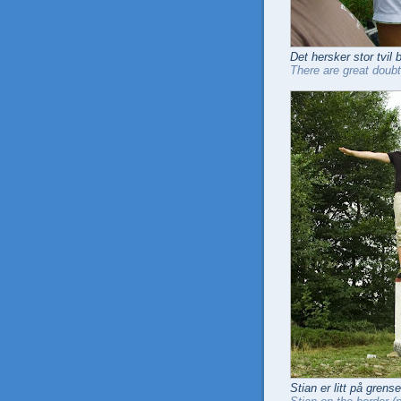
Det hersker stor tvil
There are great doubt
Stian er litt på grense