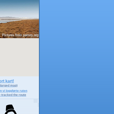
Pictures from
pamirs.org
rt kart!
nlarged map)
 vi loggførte ruten
 tracked the route