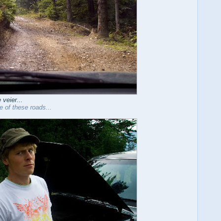
 veier...
e of these roads...