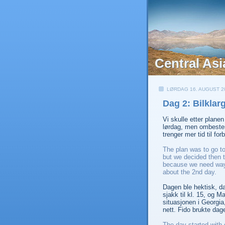
Central Asi
LØRDAG 16. AUGUST 2
Dag 2: Bilklar
Vi skulle etter planen
lørdag, men ombestemt
trenger mer tid til fo
The plan was to go t
but we decided then t
because we need way
about the 2nd day.
Dagen ble hektisk, da
sjakk til kl. 15, og M
situasjonen i Georgia,
nett. Fido brukte dag
The day started with 