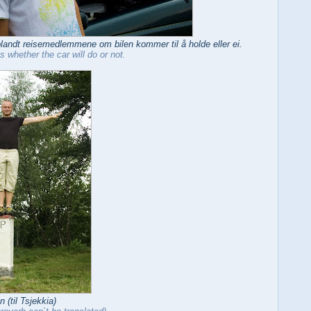
 blandt reisemedlemmene om bilen kommer til å holde eller ei.
s whether the car will do or not.
n (til Tsjekkia)