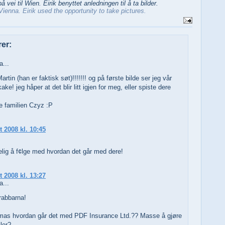
å vei til Wien. Eirik benyttet anledningen til å ta bilder.
ienna. Eirik used the opportunity to take pictures.
er:
...
rtin (han er faktisk søt)!!!!!!! og på første bilde ser jeg vår
ake! jeg håper at det blir litt igjen for meg, eller spiste dere
se familien Czyz :P
t 2008 kl. 10:45
.
velig å f¢lge med hvordan det går med dere!
t 2008 kl. 13:27
...
rabbarna!
as hvordan går det med PDF Insurance Ltd.?? Masse å gjøre
ller?