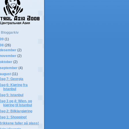
Bloggarkiv
009
(1)
008
(26)
desember
(2)
november
(2)
oktober
(2)
september
(4)
august
(11)
Dag 7: Georgia
Dag 6: Kjøring fra
Istanbul
Dag 5: Istanbul
Dag 3 og 4: Wien, og
kjøring til Istanbul
Dag 2: Bilklargjøring
Dag 1: Shopping!
Brikkene faller på plass!