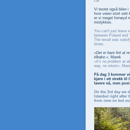
car.
Vi testet også bilen 
hvor veien stort sett
er vi meget fornøyd me
mislykkes.
You can't just leave 
between Poland and T
The result was satisf
times.
«Det er bare fint at r
tilbake.»
, Marek
«It’s no problem at a
way, no return»
, Mar
På dag 3 kommer vi t
kjøre i ett strekk t
lavere nå, men posi
On the 3rd day we di
Istanbul right after
from now on but our