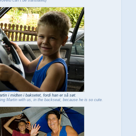
proverb can`t be translated)
tin i midten i baksetet, fordi han er så søt.
ng Martin with us, in the backseat, because he is so cute.