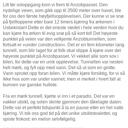
Litt før soloppgang kom vi frem til Anzobpasset. Den
nydelige veien, som gikk opp til 3500 meter over havet, ble
for oss den første høyfjellsopplevelsen. Der kunne vi se snø
på fjelltoppene etter bare 12 timers kjøring fra ørkenen i
Usbekistan! Dette er det eneste stedet i hele verden hvor du
kan kjøre fra ørken til evig snø på så kort tid! Det høyeste
punktet på veien var den velkjente Anzobtunnellen, som
fortsatt er «under construction». Det er en fem kilometer lang
tunnell, som blir laget for at folk skal slippe å kjøre over det
høyeste punktet på Anzobpasset. Vi vekket alle som sov i
bilen, for dette var en unik opplevelse. Tunnellen var nesten
helt mørk, og fylt opp med vann. Det så ut som en grotte.
Vann sprutet opp foran bilen. Vi måtte kjøre forsiktig, for vi så
ikke hva som var under vannet, men vi merket i hvert fall at
bunnen var ganske hullete.
Fra en mørk tunnell, kjørte vi inn i et paradis. Det var en
vakker utsikt, og solen skinte gjennom den tåkelagte dalen.
Dette var et perfekt tidspunkt å ta en pause etter en hel natts
kjøring. Vi tok oss god tid på det unike utsiktstoalettet, og
spiste frokost: en melon selvfølgelig.