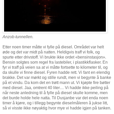
Anzob-tunnellen.
Etter noen timer måtte vi fylle på diesel. Området var helt
øde og det var midt på natten. Heldigvis traff vi folk, og
spurte etter drivstoff. Vi brukte ikke ordet «bensinstasjon».
Bensin solgtes som regel fra lastebiler, i plastikkflasker. En
fyr vi traff på veien sa at vi måtte fortsette to kilometer til, og
da skulle vi finne diesel. Fyren hadde rett. Vi fant en elendig
brakke. Det var mørkt og stille rundt, men vi begynte å banke
på et vindu. Da kom det en trøtt mann ut. Vi kjøpte fire bøtter
med diesel. Jaa, omtrent 40 liter… Vi hadde ikke peiling på
når neste anledning til å fylle på diesel skulle komme, men
det burde holde hele natta. Til Dusjanbe var det enda noen
timer å kjøre, og i tillegg begynte dieselmåleren å jukse litt,
så vi visste ikke nøyaktig hvor mye vi hadde igjen på tanken.