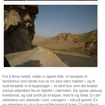
For å finne hotell, måtte vi spørre folk. Vi besøkte et
familiehus som besto kun av en stue uten møbler i, og til
slutt besøkte vi et teppelager – et stort hus som det bodde
masse arbeidere fra en fabrikk i nærheten. De spiste akkurat
kveldsmat, og satt rundt på et teppe, med te og brød. En del
arbeidere sov allerede i sine «senger» – rett på gulvet. En
av arbeidere sa at vi bare måtte kjøre til byen. Da skulle vi