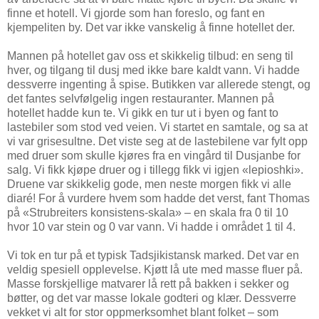
finne et hotell. Vi gjorde som han foreslo, og fant en
kjempeliten by. Det var ikke vanskelig å finne hotellet der.
Mannen på hotellet gav oss et skikkelig tilbud: en seng til
hver, og tilgang til dusj med ikke bare kaldt vann. Vi hadde
dessverre ingenting å spise. Butikken var allerede stengt, og
det fantes selvfølgelig ingen restauranter. Mannen på
hotellet hadde kun te. Vi gikk en tur ut i byen og fant to
lastebiler som stod ved veien. Vi startet en samtale, og sa at
vi var grisesultne. Det viste seg at de lastebilene var fylt opp
med druer som skulle kjøres fra en vingård til Dusjanbe for
salg. Vi fikk kjøpe druer og i tillegg fikk vi igjen «lepioshki».
Druene var skikkelig gode, men neste morgen fikk vi alle
diaré! For å vurdere hvem som hadde det verst, fant Thomas
på «Strubreiters konsistens-skala» – en skala fra 0 til 10
hvor 10 var stein og 0 var vann. Vi hadde i området 1 til 4.
Vi tok en tur på et typisk Tadsjikistansk marked. Det var en
veldig spesiell opplevelse. Kjøtt lå ute med masse fluer på.
Masse forskjellige matvarer lå rett på bakken i sekker og
bøtter, og det var masse lokale godteri og klær. Dessverre
vekket vi alt for stor oppmerksomhet blant folket – som