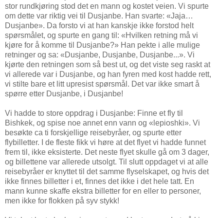
stor rundkjøring stod det en mann og kostet veien. Vi spurte
om dette var riktig vei til Dusjanbe. Han svarte: «Jaja…
Dusjanbe». Da forsto vi at han kanskje ikke forstod helt
spørsmålet, og spurte en gang til: «Hvilken retning må vi
kjøre for å komme til Dusjanbe?» Han pekte i alle mulige
retninger og sa: «Dusjanbe, Dusjanbe, Dusjanbe...». Vi
kjørte den retningen som så best ut, og det viste seg raskt at
vi allerede var i Dusjanbe, og han fyren med kost hadde rett,
vi stilte bare et litt upresist spørsmål. Det var ikke smart å
spørre etter Dusjanbe, i Dusjanbe!
Vi hadde to store oppdrag i Dusjanbe: Finne et fly til
Bishkek, og spise noe annet enn vann og «lepioshki». Vi
besøkte ca ti forskjellige reisebyråer, og spurte etter
flybilletter. I de fleste fikk vi høre at det flyet vi hadde funnet
frem til, ikke eksisterte. Det neste flyet skulle gå om 3 dager,
og billettene var allerede utsolgt. Til slutt oppdaget vi at alle
reisebyråer er knyttet til det samme flyselskapet, og hvis det
ikke finnes billetter i et, finnes det ikke i det hele tatt. En
mann kunne skaffe ekstra billetter for en eller to personer,
men ikke for flokken på syv stykk!