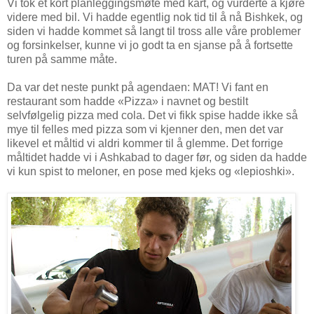
Vi tok et kort planleggingsmøte med kart, og vurderte å kjøre
videre med bil. Vi hadde egentlig nok tid til å nå Bishkek, og
siden vi hadde kommet så langt til tross alle våre problemer
og forsinkelser, kunne vi jo godt ta en sjanse på å fortsette
turen på samme måte.
Da var det neste punkt på agendaen: MAT! Vi fant en
restaurant som hadde «Pizza» i navnet og bestilt
selvfølgelig pizza med cola. Det vi fikk spise hadde ikke så
mye til felles med pizza som vi kjenner den, men det var
likevel et måltid vi aldri kommer til å glemme. Det forrige
måltidet hadde vi i Ashkabad to dager før, og siden da hadde
vi kun spist to meloner, en pose med kjeks og «lepioshki».