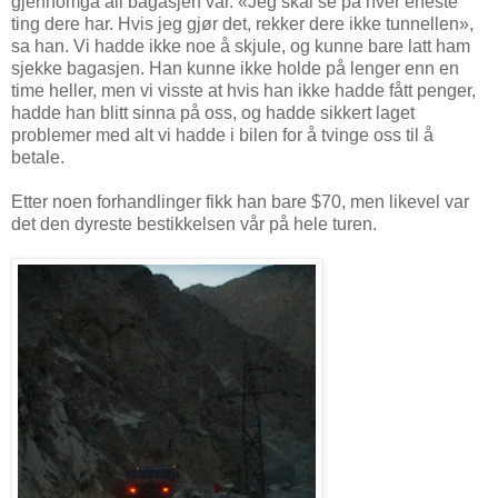
gjennomgå all bagasjen vår. «Jeg skal se på hver eneste
ting dere har. Hvis jeg gjør det, rekker dere ikke tunnellen»,
sa han. Vi hadde ikke noe å skjule, og kunne bare latt ham
sjekke bagasjen. Han kunne ikke holde på lenger enn en
time heller, men vi visste at hvis han ikke hadde fått penger,
hadde han blitt sinna på oss, og hadde sikkert laget
problemer med alt vi hadde i bilen for å tvinge oss til å
betale.
Etter noen forhandlinger fikk han bare $70, men likevel var
det den dyreste bestikkelsen vår på hele turen.