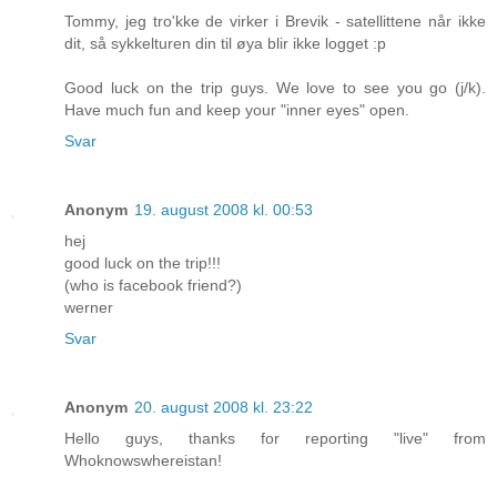
Tommy, jeg tro'kke de virker i Brevik - satellittene når ikke
dit, så sykkelturen din til øya blir ikke logget :p
Good luck on the trip guys. We love to see you go (j/k).
Have much fun and keep your "inner eyes" open.
Svar
Anonym
19. august 2008 kl. 00:53
hej
good luck on the trip!!!
(who is facebook friend?)
werner
Svar
Anonym
20. august 2008 kl. 23:22
Hello guys, thanks for reporting "live" from
Whoknowswhereistan!