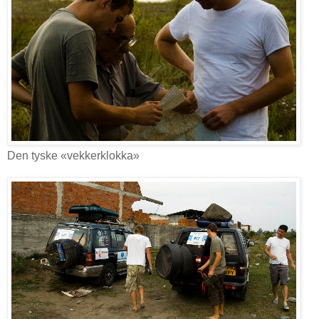
Den tyske «vekkerklokka»