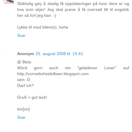
Skikkelig gøy å stadig få oppdateringer på hvor dere er og
hva som skjer! Jeg skal prøve å få oversatt litt til engelsk
her så fort jeg kan :-)
Lykke til med bilen(e), hehe
Svar
Anonym
25. august 2008 kl. 15:41
@ Beta:
Würd gern auch ein "geladener Leser" auf
http://cornettoheidelbeer.blogspot.com
sein :D
Darf ich?
Gruß + gut lack!
tim[on]
Svar