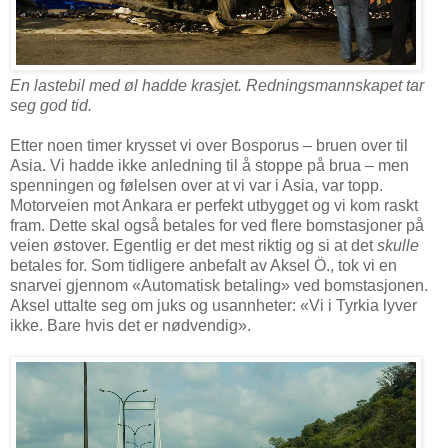
En lastebil med øl hadde krasjet. Redningsmannskapet tar
seg god tid.
Etter noen timer krysset vi over Bosporus – bruen over til
Asia. Vi hadde ikke anledning til å stoppe på brua – men
spenningen og følelsen over at vi var i Asia, var topp.
Motorveien mot Ankara er perfekt utbygget og vi kom raskt
fram. Dette skal også betales for ved flere bomstasjoner på
veien østover. Egentlig er det mest riktig og si at det
skulle
betales for. Som tidligere anbefalt av Aksel Ö., tok vi en
snarvei gjennom «Automatisk betaling» ved bomstasjonen.
Aksel uttalte seg om juks og usannheter: «Vi i Tyrkia lyver
ikke. Bare hvis det er nødvendig».