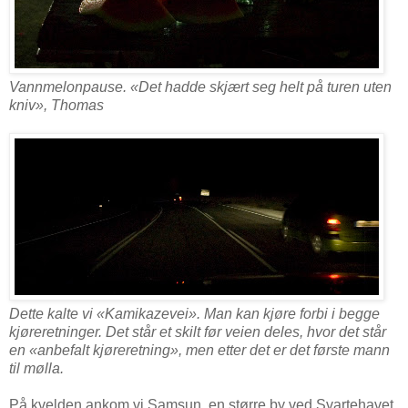
Vannmelonpause. «Det hadde skjært seg helt på turen uten
kniv», Thomas
Dette kalte vi «Kamikazevei». Man kan kjøre forbi i begge
kjøreretninger. Det står et skilt før veien deles, hvor det står
en «anbefalt kjøreretning», men etter det er det første mann
til mølla.
På kvelden ankom vi Samsun, en større by ved Svartehavet.