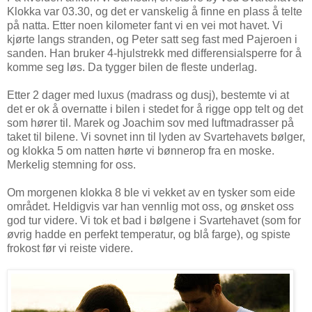
Klokka var 03.30, og det er vanskelig å finne en plass å telte
på natta. Etter noen kilometer fant vi en vei mot havet. Vi
kjørte langs stranden, og Peter satt seg fast med Pajeroen i
sanden. Han bruker 4-hjulstrekk med differensialsperre for å
komme seg løs. Da tygger bilen de fleste underlag.
Etter 2 dager med luxus (madrass og dusj), bestemte vi at
det er ok å overnatte i bilen i stedet for å rigge opp telt og det
som hører til. Marek og Joachim sov med luftmadrasser på
taket til bilene. Vi sovnet inn til lyden av Svartehavets bølger,
og klokka 5 om natten hørte vi bønnerop fra en moske.
Merkelig stemning for oss.
Om morgenen klokka 8 ble vi vekket av en tysker som eide
området. Heldigvis var han vennlig mot oss, og ønsket oss
god tur videre. Vi tok et bad i bølgene i Svartehavet (som for
øvrig hadde en perfekt temperatur, og blå farge), og spiste
frokost før vi reiste videre.